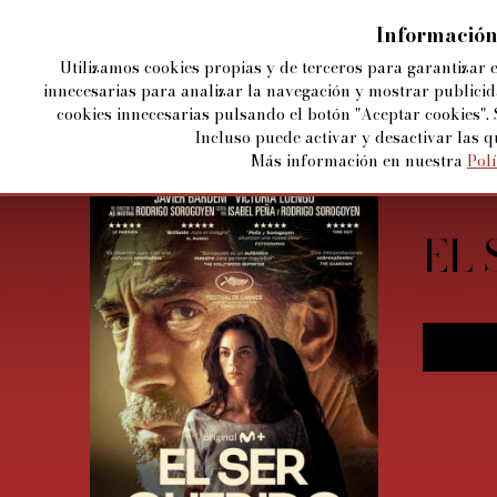
Información
Utilizamos cookies propias y de terceros para garantizar 
innecesarias para analizar la navegación y mostrar publicid
cookies innecesarias pulsando el botón "Aceptar cookies". 
Incluso puede activar y desactivar las q
Más información en nuestra
Polí
SES
EL
EL 
SES
LA
TA
SE
MA
VE
BRE
MA
OPE
C
C
C