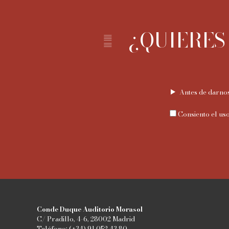
¿QUIERES
Antes de darnos
Consiento el uso
Conde Duque Auditorio Morasol
C/ Pradillo, 4-6, 28002 Madrid
Teléfono: (+34) 91 052 43 80