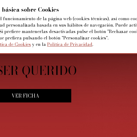
 básica sobre Cookies
el funcionamiento de la página web (cookies técnicas), así como co
CARTELERA
BALLET/OPERA/ARTE
PROMOCIO
▼
ad personalizada basada en sus hábitos de navegación. Puede acti
Si prefiere mantenerlas desactivadas pulse el botón "Rechazar cook
ue prefiera pulsando el botón "Personalizar cookies".
tica de Cookies
y en la
Política de Privacidad
.
.ESP. NABUCCO (FESTI
 SER QUERIDO
FINAL DE OAK STREET
.ESP.ANDREA CHENIER 
 CONSTELACIÓN DEL P
DEO JONES Y LA LÁMP
S.ESP. CARMEN. (ST M
RSUPILAMI
RONA) (2026)
GENZ) (2026)
RAVILLOSA
N AIR) (2026)
VER FICHA
VER FICHA
VER FICHA
VER FICHA
OMPRA TUS ENTRADAS
OMPRA TUS ENTRADAS
OMPRA TUS ENTRADAS
VER FICHA